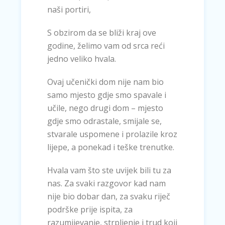
naši portiri,
S obzirom da se bliži kraj ove
godine, želimo vam od srca reći
jedno veliko hvala.
Ovaj učenički dom nije nam bio
samo mjesto gdje smo spavale i
učile, nego drugi dom – mjesto
gdje smo odrastale, smijale se,
stvarale uspomene i prolazile kroz
lijepe, a ponekad i teške trenutke.
Hvala vam što ste uvijek bili tu za
nas. Za svaki razgovor kad nam
nije bio dobar dan, za svaku riječ
podrške prije ispita, za
razumijevanje, strpljenje i trud koji