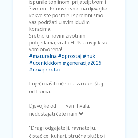
ispunile toplinom, prijateljstvom i
životom. Ponosni smo na djevojke
kakve ste postale i spremni smo
vas podržati u svim idućim
koracima.
Sretno u novim životnim
pobjedama, vrata HUK-a uvijek su
vam otvorena!
#maturalna
#oprostaj
#huk
#ucenickidom
#generacija2026
#novipocetak
I riječi naših učenica za oproštaj
od Doma.
Djevojke od
vam hvala,
nedostajati ćete nam 💔
“Dragi odgajatelji, ravnatelju,
čistačice, kuhari, stručna službo i